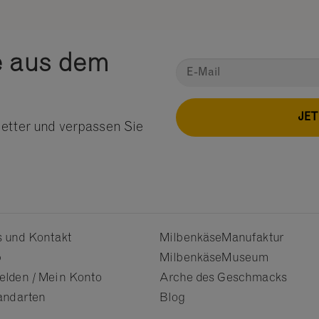
e aus dem
JE
etter und verpassen Sie
 und Kontakt
MilbenkäseManufaktur
p
MilbenkäseMuseum
lden / Mein Konto
Arche des Geschmacks
andarten
Blog