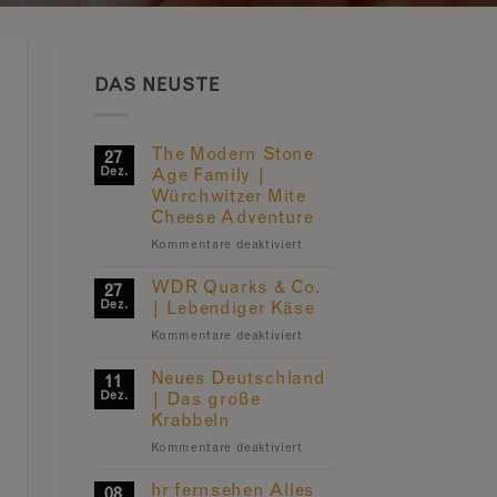
DAS NEUSTE
The Modern Stone
27
Dez.
Age Family |
Würchwitzer Mite
Cheese Adventure
für
Kommentare deaktiviert
The
Modern
WDR Quarks & Co.
27
Stone
Dez.
| Lebendiger Käse
Age
für
Kommentare deaktiviert
Family
WDR
|
Quarks
Neues Deutschland
Würchwitzer
11
&
Mite
Dez.
| Das große
Co.
Cheese
Krabbeln
|
Adventure
für
Kommentare deaktiviert
Lebendiger
Neues
Käse
Deutschland
hr fernsehen Alles
08