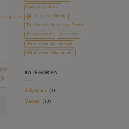
Ranga Yogeshwar
Süddeutsche Zeitung
147008.de.jsp
The Modern Stone Age Family
TU Darmstadt
Würchwitz
Würchwitzer Milbenkäse
Würchwitzer Olsenbande
zer
KATEGORIEN
Allgemein
(4)
Medien
(10)