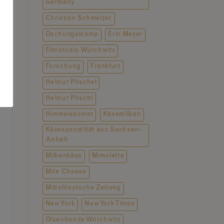
Germany
Christian Schmelzer
Dschungelcamp
Eric Meyer
Filmstudio Würchwitz
Forschung
Frankfurt
Helmut Pöschel
Helmut Pöschl
Himmelskomet
Käsemilben
Käsespezialität aus Sachsen-
Anhalt
Milbenkäse
Mimolette
Mite Cheese
Mitteldeutsche Zeitung
New York
New York Times
Olsenbande Würchwitz