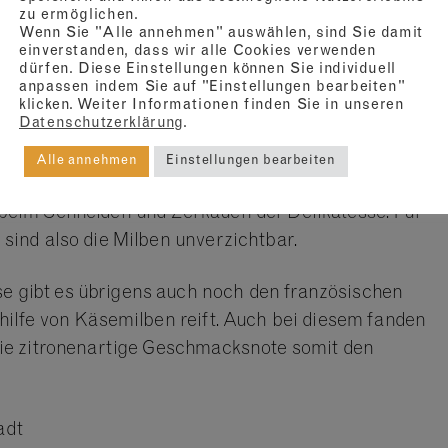
zu ermöglichen.
ftstoffe nachweisen. Käsemilben zeichnen sich,
Wenn Sie "Alle annehmen" auswählen, sind Sie damit
durch aus, dass sie sich ihre Feinde mit einem
einverstanden, dass wir alle Cookies verwenden
dürfen. Diese Einstellungen können Sie individuell
Leibe halten.
anpassen indem Sie auf "Einstellungen bearbeiten"
klicken. Weiter Informationen finden Sie in unseren
Datenschutzerklärung
.
n die Wissenschaftler unter anderem Neral, eine der
ls. Der fruchtige Charakter des Käses begründet
Alle annehmen
Einstellungen bearbeiten
iche Herstellung, sondern erklärt sich vielmehr durch
beim Schneiden und Zerkauen der Delikatesse. Für
sind also die Milben unverzichtbar.
 gibt es übrigens auch noch den französischen
hilfe von Käsemilben reift. Auch bei diesem fanden
die zitronenartige Geschmacksnote somit den
adt