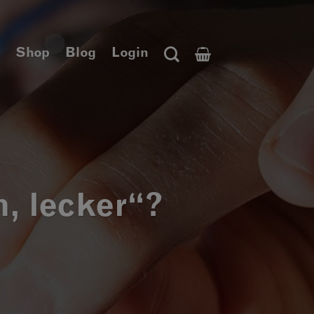
Shop
Blog
Login
, lecker“?