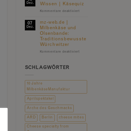
|
Dez.
Wissen | Käsequiz
Das
für
Kommentare deaktiviert
große
hr
Krabbeln
fernsehen
mz-web.de |
07
Alles
Dez.
Milbenkäse und
Wissen
Olsenbande:
|
Traditionsbewusste
Käsequiz
Würchwitzer
für
Kommentare deaktiviert
mz-
web.de
|
SCHLAGWÖRTER
Milbenkäse
und
Olsenbande:
10 Jahre
Traditionsbewusste
MilbenkäseManufaktur
Würchwitzer
Aprilspektakel
Arche des Geschmacks
ARD
Berlin
cheese mites
Cheese specialty from