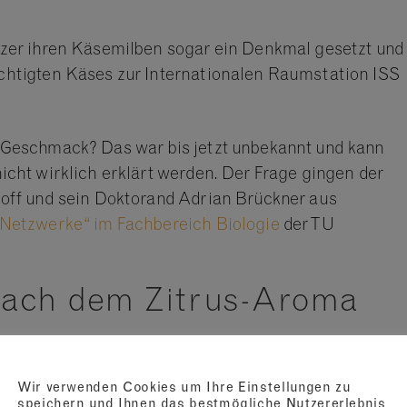
zer ihren Käsemilben sogar ein Denkmal gesetzt und
chtigten Käses zur Internationalen Raumstation ISS
 Geschmack? Das war bis jetzt unbekannt und kann
cht wirklich erklärt werden. Der Frage gingen der
off und sein Doktorand Adrian Brückner aus
Netzwerke“ im Fachbereich Biologie
der TU
nach dem Zitrus-Aroma
urde schnell zur Suche nach den chemischen
unächst entfernten die Forscher alle Milben und
Wir verwenden Cookies um Ihre Einstellungen zu
es Käses ohne seine Bewohner. Hier konnten sie
speichern und Ihnen das bestmögliche Nutzererlebnis