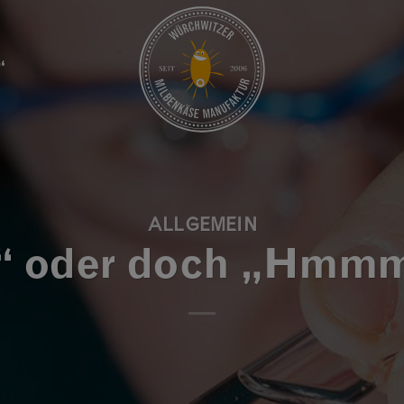
“
ALLGEMEIN
tt“ oder doch „Hmmm