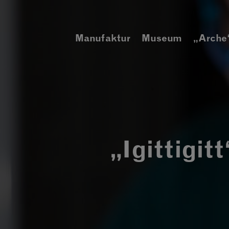
Zum
Inhalt
springen
Manufaktur
Museum
„Arche
„Igittigi