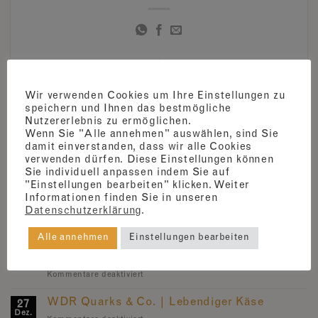
ZDF Pur plus | Eric
„Igittigitt“ oder doch
Meyer kostet den
Wir verwenden Cookies um Ihre Einstellungen zu
„Hmmm, lecker“?
speichern und Ihnen das bestmögliche
Milbenkäse
Nutzererlebnis zu ermöglichen.
Wenn Sie "Alle annehmen" auswählen, sind Sie
damit einverstanden, dass wir alle Cookies
verwenden dürfen. Diese Einstellungen können
Sie individuell anpassen indem Sie auf
"Einstellungen bearbeiten" klicken. Weiter
Informationen finden Sie in unseren
DAS NEUSTE
Datenschutzerklärung
.
Alle annehmen
Einstellungen bearbeiten
The Modern Stone Age Family | Würchwitzer
27
Dez.
Mite Cheese Adventure
für
Kommentare deaktiviert
The
Modern
WDR Quarks & Co. | Lebendiger Käse
27
Stone
Dez.