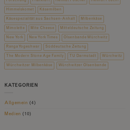
Forschung
Frankfurt
Helmut Pöschel
Helmut Pöschl
Himmelskomet
Käsemilben
Käsespezialität aus Sachsen-Anhalt
Milbenkäse
Mimolette
Mite Cheese
Mitteldeutsche Zeitung
New York
New York Times
Olsenbande Würchwitz
Ranga Yogeshwar
Süddeutsche Zeitung
The Modern Stone Age Family
TU Darmstadt
Würchwitz
Würchwitzer Milbenkäse
Würchwitzer Olsenbande
KATEGORIEN
Allgemein
(4)
Medien
(10)