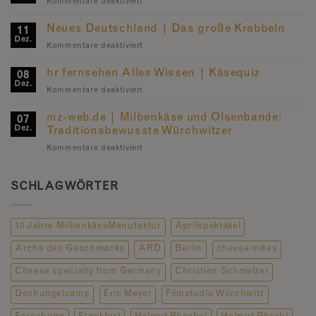
für
Kommentare deaktiviert
Age
WDR
Family
Quarks
Neues Deutschland | Das große Krabbeln
|
11
&
Dez.
Würchwitzer
für
Kommentare deaktiviert
Co.
Mite
Neues
|
Cheese
Deutschland
hr fernsehen Alles Wissen | Käsequiz
Lebendiger
08
Adventure
|
Dez.
Käse
für
Kommentare deaktiviert
Das
hr
große
fernsehen
mz-web.de | Milbenkäse und Olsenbande:
Krabbeln
07
Alles
Dez.
Traditionsbewusste Würchwitzer
Wissen
für
Kommentare deaktiviert
|
mz-
Käsequiz
web.de
|
SCHLAGWÖRTER
Milbenkäse
und
Olsenbande:
10 Jahre MilbenkäseManufaktur
Aprilspektakel
Traditionsbewusste
Würchwitzer
Arche des Geschmacks
ARD
Berlin
cheese mites
Cheese specialty from Germany
Christian Schmelzer
Dschungelcamp
Eric Meyer
Filmstudio Würchwitz