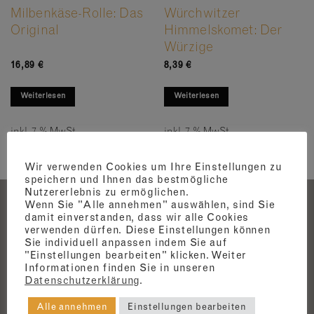
Milbenkäse-Rolle: Das
Würchwitzer
Original
Himmelskomet: Der
Würzige
16,89
€
8,39
€
Weiterlesen
Weiterlesen
inkl. 7 % MwSt.
inkl. 7 % MwSt.
Wir verwenden Cookies um Ihre Einstellungen zu
speichern und Ihnen das bestmögliche
Nutzererlebnis zu ermöglichen.
Wenn Sie "Alle annehmen" auswählen, sind Sie
damit einverstanden, dass wir alle Cookies
verwenden dürfen. Diese Einstellungen können
Sie individuell anpassen indem Sie auf
"Einstellungen bearbeiten" klicken. Weiter
Informationen finden Sie in unseren
Datenschutzerklärung
.
AGB
Alle annehmen
Einstellungen bearbeiten
Widerrufsbelehrung