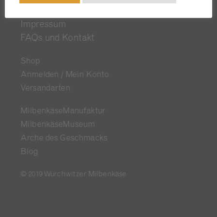
Datenschutzerklärung
Impressum
FAQs und Kontakt
Shop
Anmelden / Mein Konto
Versandarten
MilbenkäseManufaktur
MilbenkäseMuseum
Arche des Geschmacks
Blog
© 2019 Würchwitzer Milbenkäse