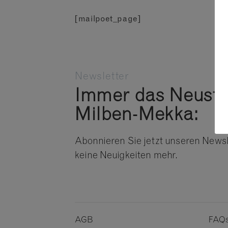
[mailpoet_page]
Newsletter
Immer das Neust
Milben-Mekka:
Abonnieren Sie jetzt unseren Newsl
keine Neuigkeiten mehr.
AGB
FAQs