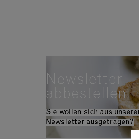
Zum
Inhalt
springen
Manufaktur
Museum
„Arche
Newsletter
abbestellen
Sie wollen sich aus unser
Newsletter ausgetragen?