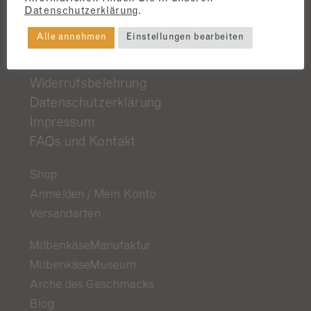
Datenschutzerklärung
.
Alle annehmen
Einstellungen bearbeiten
AGB
Widerrufsbelehrung
Datenschutzerklärung
Impressum
FAQs und Kontakt
Shop
Anmelden / Mein Konto
Versandarten
MilbenkäseManufaktur
MilbenkäseMuseum
Arche des Geschmacks
Blog