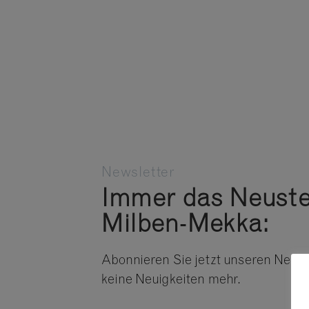
Zum
Inhalt
springen
Manufaktur
Museum
„Arche
Newsletter
Immer das Neust
Milben-Mekka:
Abonnieren Sie jetzt unseren Newsl
keine Neuigkeiten mehr.