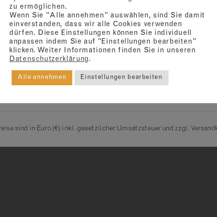
zu ermöglichen.
Wenn Sie "Alle annehmen" auswählen, sind Sie damit
einverstanden, dass wir alle Cookies verwenden
dürfen. Diese Einstellungen können Sie individuell
 und Kontakt
MilbenkäseManufaktur
anpassen indem Sie auf "Einstellungen bearbeiten"
klicken. Weiter Informationen finden Sie in unseren
p
MilbenkäseMuseum
Datenschutzerklärung
.
lden / Mein Konto
Arche des Geschmacks
Alle annehmen
Einstellungen bearbeiten
andarten
Blog
reise sind in Euro (€) inkl. gesetzlicher Umsatzsteuer und zzgl. Versand