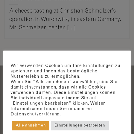
A cheese tasting at Christian Schmelzer’s
operation in Würchwitz, in eastern Germany.
Mr. Schmelzer, center, [...]
Wir verwenden Cookies um Ihre Einstellungen zu
speichern und Ihnen das bestmögliche
Nutzererlebnis zu ermöglichen.
Wenn Sie "Alle annehmen" auswählen, sind Sie
damit einverstanden, dass wir alle Cookies
verwenden dürfen. Diese Einstellungen können
Sie individuell anpassen indem Sie auf
"Einstellungen bearbeiten" klicken. Weiter
Informationen finden Sie in unseren
AGB
Datenschutzerklärung
.
Widerrufsbelehrung
Alle annehmen
Einstellungen bearbeiten
Datenschutzerklärung