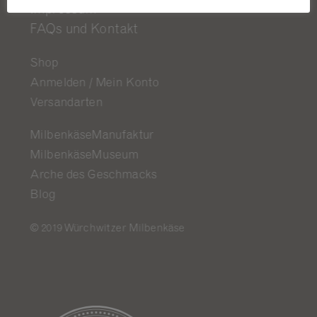
Impressum
FAQs und Kontakt
Shop
Anmelden / Mein Konto
Versandarten
MilbenkäseManufaktur
MilbenkäseMuseum
Arche des Geschmacks
Blog
© 2019 Würchwitzer Milbenkäse